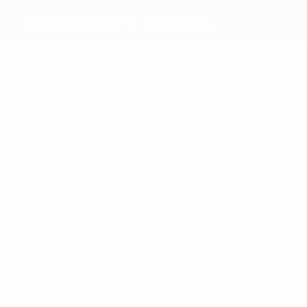
Университатя Крайова
Голы
2
5
3
5
К.
2
Баярам
4
Нсимба
аль-
Мора
Романчук
Чикылдэу
Хамлави
Матчи
20
19
16
19
Банку
А.
Скречу
Баярам
13
Крецу
Чикылдэ
13
Меквабишвили
Матчи