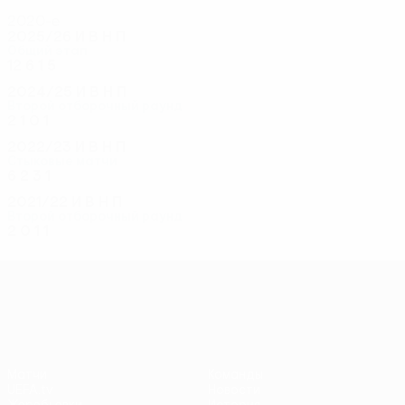
2020-е
2025/26
И
В
Н
П
Общий этап
12
6
1
5
2024/25
И
В
Н
П
Второй отборочный раунд
2
1
0
1
2022/23
И
В
Н
П
Стыковые матчи
6
2
3
1
2021/22
И
В
Н
П
Второй отборочный раунд
2
0
1
1
Лига конференций УЕФА
Матчи
Команды
UEFA.tv
Новости