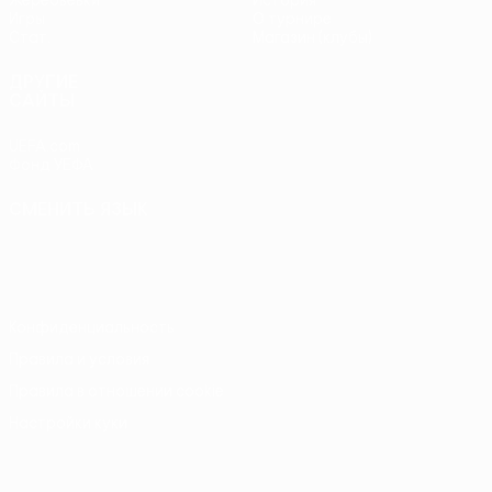
Жеребьевки
История
Игры
О турнире
Стат.
Магазин (клубы)
ДРУГИЕ
САЙТЫ
UEFA.com
Фонд УЕФА
СМЕНИТЬ ЯЗЫК
Русский
English
Français
Deutsch
Русский
Español
Italiano
Português
Конфиденциальность
Правила и условия
Правила в отношении cookie
Настройки куки