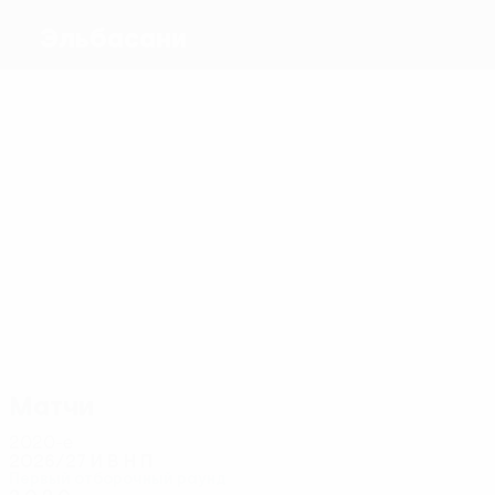
Эльбасани
Голы
1
Дине
Ньянг
0
0
Зюколари
Никай
Эпито
Диалло
Матчи
2
2
2
2
2
2
Эпито
Диалло
Леши
А. Каса
Бой
Лиля
Матчи
2020-е
2026/27
И
В
Н
П
Первый отборочный раунд