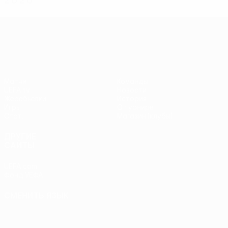
2
0
2
0
Лига конференций УЕФА
Матчи
Команды
UEFA.tv
Новости
Жеребьевки
История
Игры
О турнире
Стат.
Магазин (клубы)
ДРУГИЕ
САЙТЫ
UEFA.com
Фонд УЕФА
СМЕНИТЬ ЯЗЫК
Русский
English
Français
Deutsch
Русский
Español
Italiano
Português