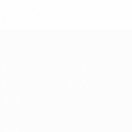
2020-е
2026/27
И
В
Н
П
Третий отборочный раунд
4
1
0
2
Лига конференций УЕФА
Матчи
Команды
UEFA.tv
Новости
Жеребьевки
История
Игры
О турнире
Стат.
Магазин (клубы)
ДРУГИЕ
САЙТЫ
UEFA.com
Фонд УЕФА
СМЕНИТЬ ЯЗЫК