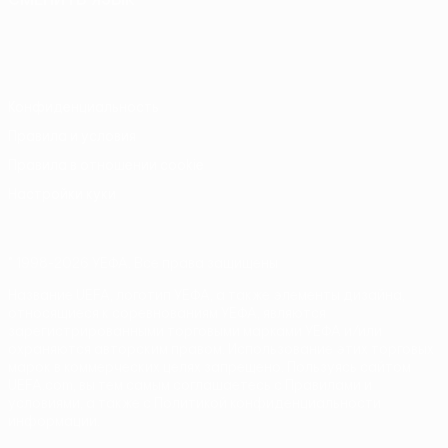
Русский
English
Français
Deutsch
Русский
Español
Italiano
Português
Конфиденциальность
Правила и условия
Правила в отношении cookie
Настройки куки
© 1998-2026 УЕФА. Все права защищены
Название UEFA, логотип УЕФА, а также элементы дизайна,
относящиеся к соревнованиям УЕФА, являются
зарегистрированными торговыми марками УЕФА и/или
охраняются авторским правом. Использование этих торговых
марок в коммерческих целях запрещено. Пользуясь сайтом
UEFA.com, вы тем самым соглашаетесь с Правилами и
условиями, а также с Политикой конфиденциальности
информации.