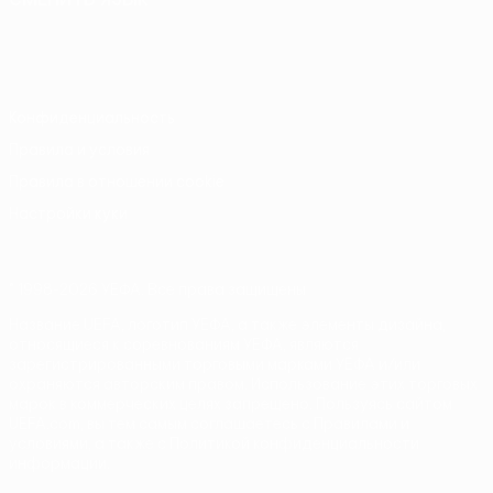
Русский
English
Français
Deutsch
Русский
Español
Italiano
Português
Конфиденциальность
Правила и условия
Правила в отношении cookie
Настройки куки
© 1998-2026 УЕФА. Все права защищены
Название UEFA, логотип УЕФА, а также элементы дизайна,
относящиеся к соревнованиям УЕФА, являются
зарегистрированными торговыми марками УЕФА и/или
охраняются авторским правом. Использование этих торговых
марок в коммерческих целях запрещено. Пользуясь сайтом
UEFA.com, вы тем самым соглашаетесь с Правилами и
условиями, а также с Политикой конфиденциальности
информации.