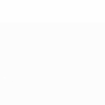
2020-е
2026/27
И
В
Н
П
Третий отборочный раунд
4
1
0
1
Лига конференций УЕФА
Матчи
Команды
UEFA.tv
Новости
Жеребьевки
История
Игры
О турнире
Стат.
Магазин (клубы)
ДРУГИЕ
САЙТЫ
UEFA.com
Фонд УЕФА
СМЕНИТЬ ЯЗЫК