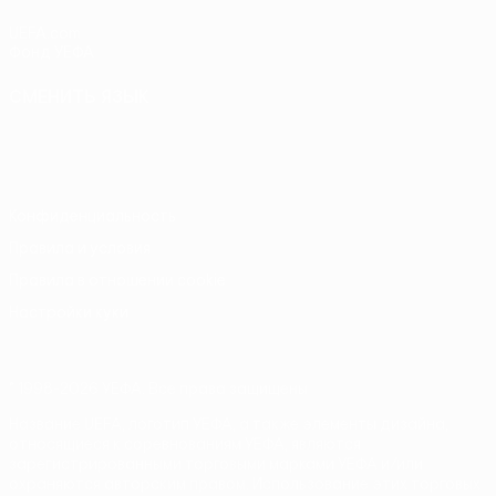
UEFA.com
Фонд УЕФА
СМЕНИТЬ ЯЗЫК
Русский
English
Français
Deutsch
Русский
Español
Italiano
Português
Конфиденциальность
Правила и условия
Правила в отношении cookie
Настройки куки
© 1998-2026 УЕФА. Все права защищены
Название UEFA, логотип УЕФА, а также элементы дизайна,
относящиеся к соревнованиям УЕФА, являются
зарегистрированными торговыми марками УЕФА и/или
охраняются авторским правом. Использование этих торговых