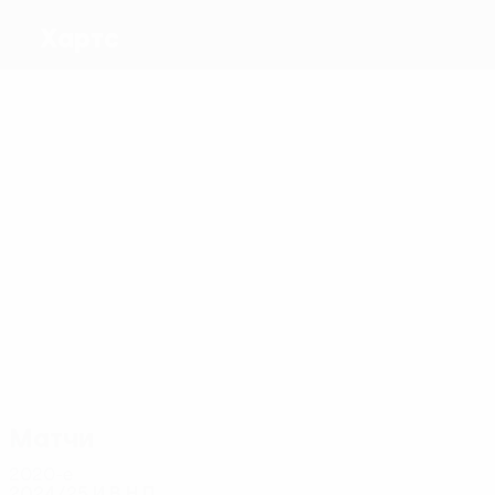
Хартс
Голы
1
2
2
2
Д.
Девлин
1
5
Спиттал
Форрест
Уилсон
Хамфрис
Шенклэнд
Матчи
15
12
11
11
14
Девлин
Гордон
Маккей
16
Кингсли
Форрест
Шенклэнд
Матчи
2020-е
2024/25
И
В
Н
П