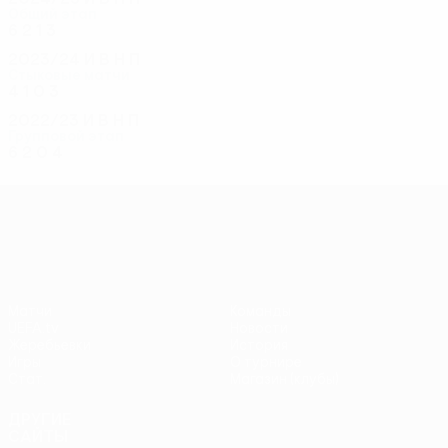
Общий этап
6
2
1
3
2023/24
И
В
Н
П
Стыковые матчи
4
1
0
3
2022/23
И
В
Н
П
Групповой этап
6
2
0
4
Лига конференций УЕФА
Матчи
Команды
UEFA.tv
Новости
Жеребьевки
История
Игры
О турнире
Стат.
Магазин (клубы)
ДРУГИЕ
САЙТЫ