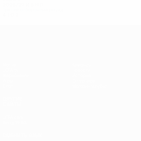
2026/27
И
В
Н
П
Третий отборочный раунд
4
1
0
2
Лига конференций УЕФА
Матчи
Команды
UEFA.tv
Новости
Жеребьевки
История
Игры
О турнире
Стат.
Магазин (клубы)
ДРУГИЕ
САЙТЫ
UEFA.com
Фонд УЕФА
СМЕНИТЬ ЯЗЫК