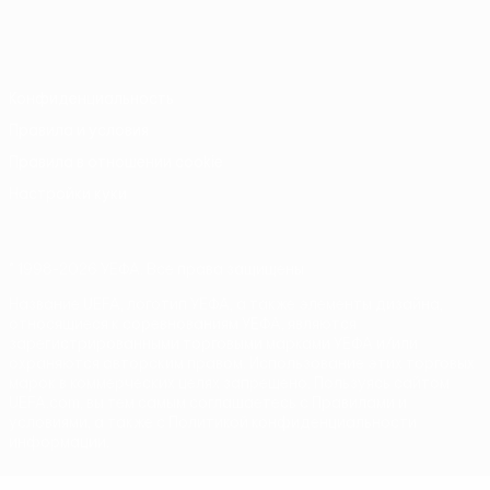
Русский
English
Français
Deutsch
Русский
Español
Italiano
Português
Конфиденциальность
Правила и условия
Правила в отношении cookie
Настройки куки
© 1998-2026 УЕФА. Все права защищены
Название UEFA, логотип УЕФА, а также элементы дизайна,
относящиеся к соревнованиям УЕФА, являются
зарегистрированными торговыми марками УЕФА и/или
охраняются авторским правом. Использование этих торговых
марок в коммерческих целях запрещено. Пользуясь сайтом
UEFA.com, вы тем самым соглашаетесь с Правилами и
условиями, а также с Политикой конфиденциальности
информации.