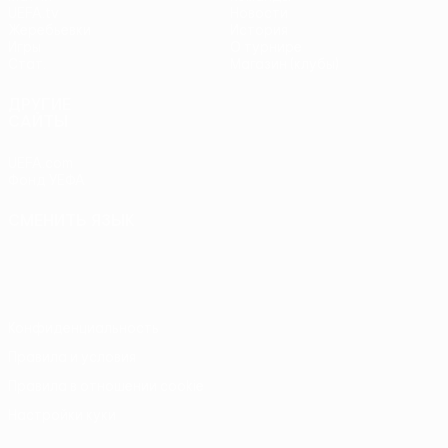
UEFA.tv
Новости
Жеребьевки
История
Игры
О турнире
Стат.
Магазин (клубы)
ДРУГИЕ
САЙТЫ
UEFA.com
Фонд УЕФА
СМЕНИТЬ ЯЗЫК
Русский
English
Français
Deutsch
Русский
Español
Italiano
Português
Конфиденциальность
Правила и условия
Правила в отношении cookie
Настройки куки