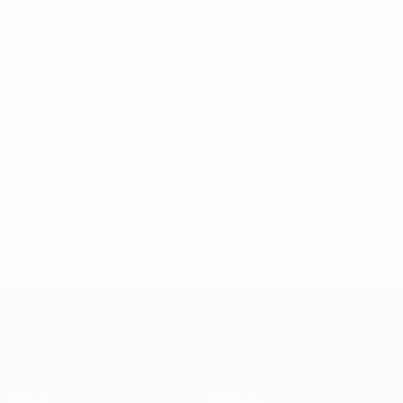
2026/27
И
В
Н
П
Третий отборочный раунд
6
1
1
3
2025/26
И
В
Н
П
Второй отборочный раунд
2
0
0
2
2024/25
И
В
Н
П
Общий этап
6
1
0
5
2023/24
И
В
Н
П
Первый отборочный раунд
2
0
1
1
2022/23
И
В
Н
П
Второй отборочный раунд
4
1
1
2
Лига конференций УЕФА
Матчи
Команды