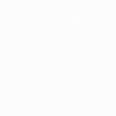
Команды
Новости
История
О турнире
Магазин (клубы)
ano
Português