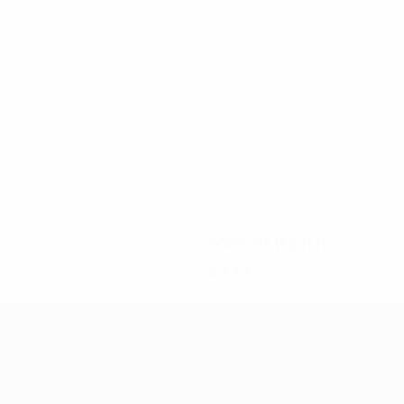
7
6
Веватне
Кабран
2022/23
И
В
Н
П
Стыковые матчи
6
3
1
2