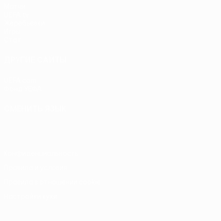
Матчи
UEFA.tv
Жеребьевки
Игры
Стат.
ДРУГИЕ САЙТЫ
UEFA.com
Фонд УЕФА
СМЕНИТЬ ЯЗЫК
Русский
English
Français
Deutsch
Русский
Español
Itali
Конфиденциальность
Правила и условия
Правила в отношении cookie
Настройки куки