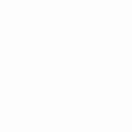
10
10
Бьершуль
Трипич
Матчи
2020-е
2025/26
И
В
Н
П
Третий отборочный раунд
4
2
1
1
Лига конференций УЕФА