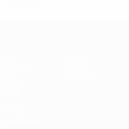
2021/22
И
В
Н
П
Третий отборочный раунд
4
1
2
1
Лига конференций УЕФА
Матчи
Команды
UEFA.tv
Новости
Жеребьевки
История
Игры
О турнире
Стат.
Магазин (клубы)
ДРУГИЕ
САЙТЫ
UEFA.com
Фонд УЕФА
СМЕНИТЬ ЯЗЫК
Русский
English
Français
Deutsch
Русский
Español