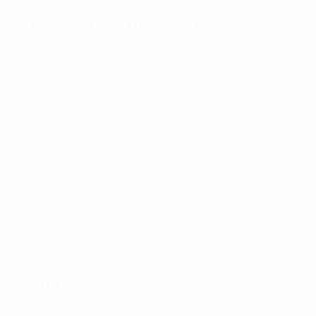
Локомотив Пловдив
Голы
2
0
0
1
1
Д.
Пиргов
Тунчев
Витанов
Салинас
0
Илиев
Сейменски
Матчи
4
4
4
4
4
4
Д.
Пиргов
Гомис
Руан
Янчев
Петрович
Илиев
Матчи
2020-е