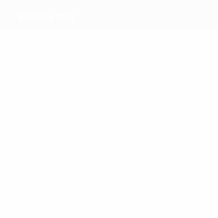
Валлетта
Голы
1
0
Морелло
Микаллеф
Матчи