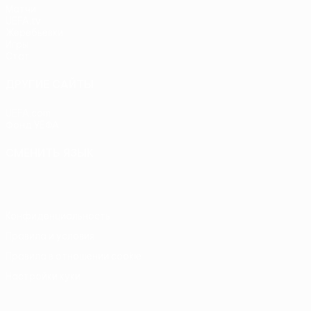
Матчи
UEFA.tv
Жеребьевки
Игры
Стат.
ДРУГИЕ САЙТЫ
UEFA.com
Фонд УЕФА
СМЕНИТЬ ЯЗЫК
Русский
English
Français
Deutsch
Русский
Español
Itali
Конфиденциальность
Правила и условия
Правила в отношении cookie
Настройки куки