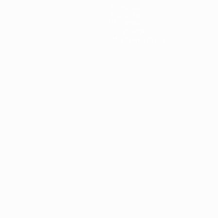
Команды
Новости
История
О турнире
Магазин (клубы)
ano
Português