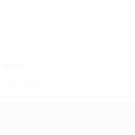
2
2
Диогу Тавареш
Гомес
Матчи
2020-е
2026/27
И
В
Н
П
Второй отборочный раунд
2
0
0
2
Лига конференций УЕФА