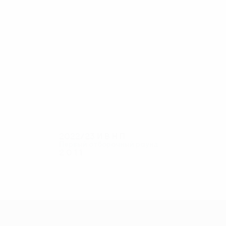
6
5
Схиртладзе
Осикмашвили
2022/23
И
В
Н
П
Первый отборочный раунд
2
0
1
1