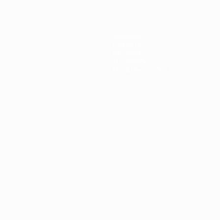
Команды
Новости
История
О турнире
Магазин (клубы)
ano
Português