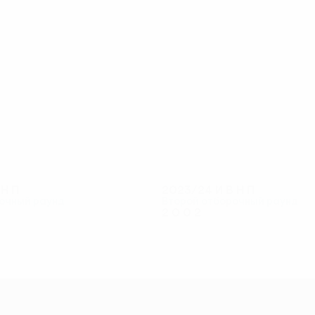
6
6
Хвадагиани
Харабадзе
В
Н
П
2023/24
И
В
Н
П
очный раунд
Второй отборочный раунд
2
0
0
2