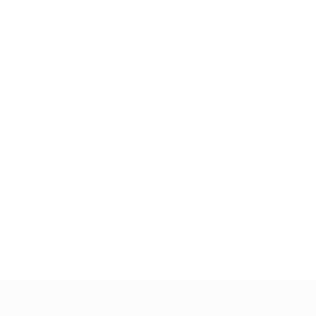
10
10
Каландадзе
Осей
Матчи
2020-е
2026/27
И
В
Н
П
2024/25
И
Второй отборочный раунд
Первый отбор
4
2
0
2
2
0
1
1
2021/22
И
В
Н
П
Второй отборочный раунд
2
0
0
2
Лига конференций УЕФА