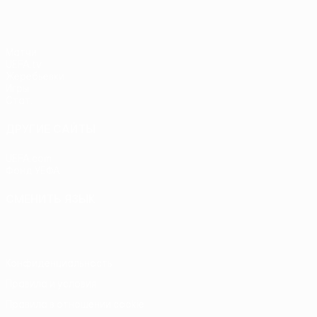
Матчи
UEFA.tv
Жеребьевки
Игры
Стат.
ДРУГИЕ САЙТЫ
UEFA.com
Фонд УЕФА
СМЕНИТЬ ЯЗЫК
Русский
English
Français
Deutsch
Русский
Español
Itali
Конфиденциальность
Правила и условия
Правила в отношении cookie