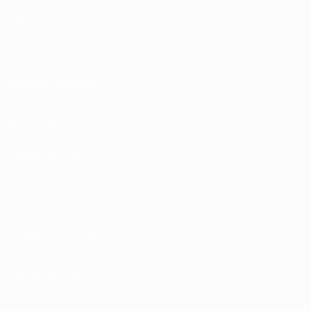
Матчи
UEFA.tv
Жеребьевки
Игры
Стат.
ДРУГИЕ САЙТЫ
UEFA.com
Фонд УЕФА
СМЕНИТЬ ЯЗЫК
Русский
English
Français
Deutsch
Русский
Español
Itali
Конфиденциальность
Правила и условия
Правила в отношении cookie
Настройки куки