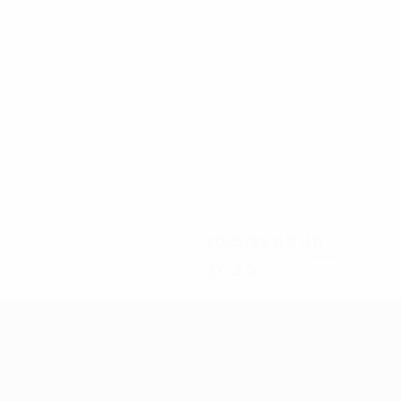
4
4
Лукич
Кристя
2025/26
И
В
Н
П
Второй отборочный раунд
2
0
2
0