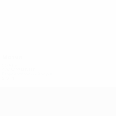
4
4
Макалу
Кодря
Матчи
2020-е
2026/27
И
В
Н
П
Второй отборочный раунд
2
0
1
1
Лига конференций УЕФА