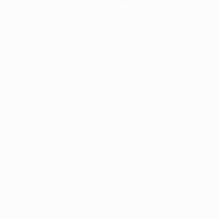
Команды
Новости
История
О турнире
Магазин (клубы)
ano
Português