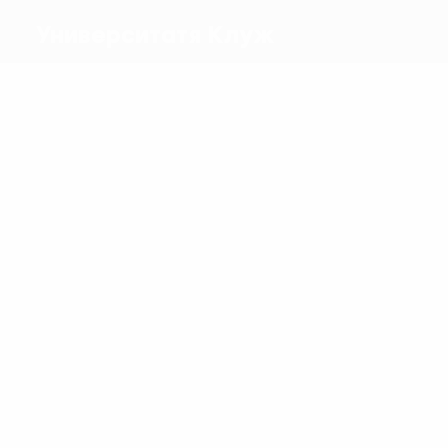
Университатя Клуж
Голы
3
1
Лукич
Педру Пинту
Матчи