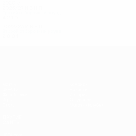
2020-е
2026/27
И
В
Н
П
Третий отборочный раунд
4
2
1
0
2022/23
И
В
Н
П
Второй отборочный раунд
2
0
0
1
Лига конференций УЕФА
Матчи
Команды
UEFA.tv
Новости
Жеребьевки
История
Игры
О турнире
Стат.
Магазин (клубы)
ДРУГИЕ
САЙТЫ
UEFA.com