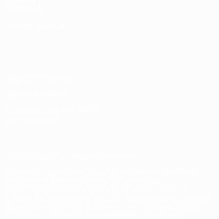
Фонд УЕФА
СМЕНИТЬ ЯЗЫК
Русский
English
Français
Deutsch
Русский
Español
Italiano
Português
Конфиденциальность
Правила и условия
Правила в отношении cookie
Настройки куки
© 1998-2026 УЕФА. Все права защищены
Название UEFA, логотип УЕФА, а также элементы дизайна,
относящиеся к соревнованиям УЕФА, являются
зарегистрированными торговыми марками УЕФА и/или
охраняются авторским правом. Использование этих торговых
марок в коммерческих целях запрещено. Пользуясь сайтом
UEFA.com, вы тем самым соглашаетесь с Правилами и