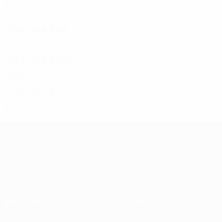
Второй отборочный раунд
2
0
1
1
2025/26
И
В
Н
П
Второй отборочный раунд
2
0
1
1
2024/25
И
В
Н
П
Второй отборочный раунд
2
0
0
2
2023/24
И
В
Н
П
Второй отборочный раунд
4
1
1
2
Лига конференций УЕФА
Матчи
Команды
UEFA.tv
Новости
Жеребьевки
История
Игры
О турнире
Стат.
Магазин (клубы)