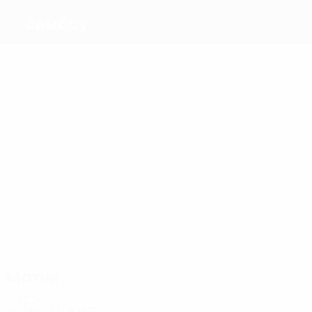
Зимбру
Голы
1
1
1
1
Бытка
Г.
1
Кэрунту
Дедечко
Дахан
Жонатас
1
Охаджунва
Матчи
7
6
7
7
6
6
Бургиу
Сума
Рэйляну
Штефан
Дедечко
Аларибе
Матчи
2020-е
2026/27
И
В
Н
П