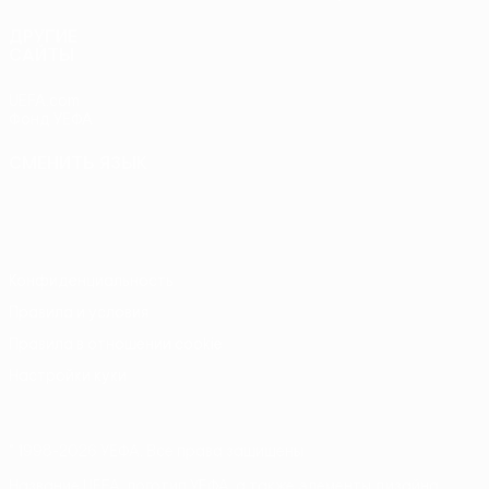
ДРУГИЕ
САЙТЫ
UEFA.com
Фонд УЕФА
СМЕНИТЬ ЯЗЫК
Русский
English
Français
Deutsch
Русский
Español
Italiano
Português
Конфиденциальность
Правила и условия
Правила в отношении cookie
Настройки куки
© 1998-2026 УЕФА. Все права защищены
Название UEFA, логотип УЕФА, а также элементы дизайна,