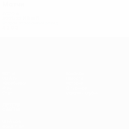
Матчи
2020-е
2021/22
И
В
Н
П
Второй отборочный раунд
4
2
0
2
Лига конференций УЕФА
Матчи
Команды
UEFA.tv
Новости
Жеребьевки
История
Игры
О турнире
Стат.
Магазин (клубы)
ДРУГИЕ
САЙТЫ
UEFA.com
Фонд УЕФА