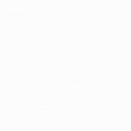
СМЕНИТЬ ЯЗЫК
Русский
English
Français
Deutsch
Русский
Español
Italiano
Português
Конфиденциальность
Правила и условия
Правила в отношении cookie
Настройки куки
© 1998-2026 УЕФА. Все права защищены
Название UEFA, логотип УЕФА, а также элементы дизайна,
относящиеся к соревнованиям УЕФА, являются
зарегистрированными торговыми марками УЕФА и/или
охраняются авторским правом. Использование этих торговых
марок в коммерческих целях запрещено. Пользуясь сайтом
UEFA.com, вы тем самым соглашаетесь с Правилами и
условиями, а также с Политикой конфиденциальности