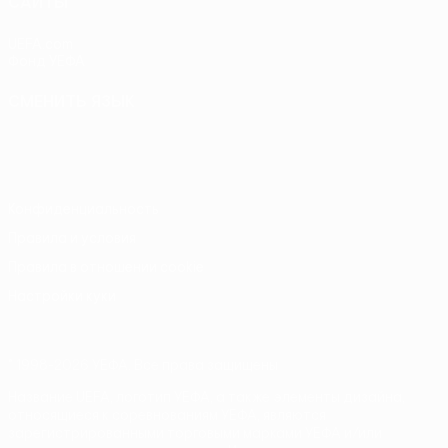
САЙТЫ
UEFA.com
Фонд УЕФА
СМЕНИТЬ ЯЗЫК
Русский
English
Français
Deutsch
Русский
Español
Italiano
Português
Конфиденциальность
Правила и условия
Правила в отношении cookie
Настройки куки
© 1998-2026 УЕФА. Все права защищены
Название UEFA, логотип УЕФА, а также элементы дизайна,
относящиеся к соревнованиям УЕФА, являются
зарегистрированными торговыми марками УЕФА и/или