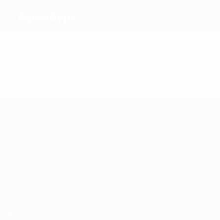
Фрайбург
Голы
Матчи
Лига конференций УЕФА
Матчи
Команды
UEFA.tv
Новости
Жеребьевки
История
Игры
О турнире
Стат.
Магазин (клубы)
ДРУГИЕ