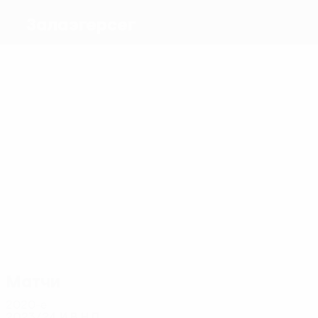
Залаэгерсег
Голы
1
Кече
0
0
0
0
Икоба
Шайбан
Беди
Дьюрьян
Убочиома
Матчи
2
2
2
2
2
Шайбан
Икоба
2
Ковач
Хусти
Салаи
Убочиома
Матчи
2020-е
2023/24
И
В
Н
П