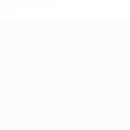
Второй отборочный раунд
2
0
0
2
Лига конференций УЕФА
Матчи
Команды
UEFA.tv
Новости
Жеребьевки
История
Игры
О турнире
Стат.
Магазин (клубы)
ДРУГИЕ
САЙТЫ
UEFA.com
Фонд УЕФА
СМЕНИТЬ ЯЗЫК
Русский
English
Français
Deutsch
Русский
Español