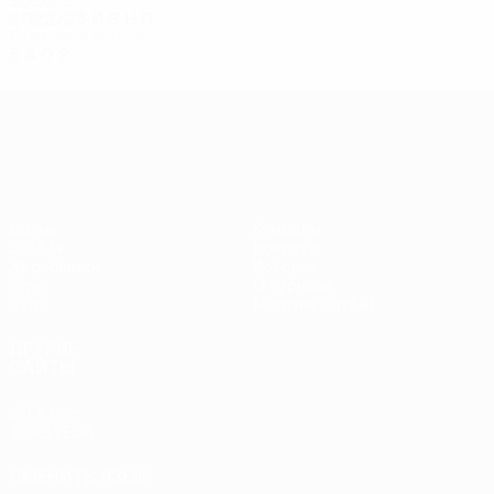
2020-е
2022/23
И
В
Н
П
Стыковые матчи
6
4
0
2
Лига конференций УЕФА
Матчи
Команды
UEFA.tv
Новости
Жеребьевки
История
Игры
О турнире
Стат.
Магазин (клубы)
ДРУГИЕ
САЙТЫ
UEFA.com
Фонд УЕФА
СМЕНИТЬ ЯЗЫК