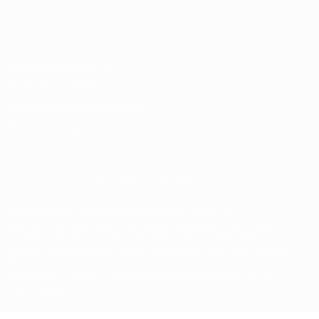
Русский
English
Français
Deutsch
Русский
Español
Italiano
Português
Конфиденциальность
Правила и условия
Правила в отношении cookie
Настройки куки
© 1998-2026 УЕФА. Все права защищены
Название UEFA, логотип УЕФА, а также элементы дизайна,
относящиеся к соревнованиям УЕФА, являются
зарегистрированными торговыми марками УЕФА и/или
охраняются авторским правом. Использование этих торговых
марок в коммерческих целях запрещено. Пользуясь сайтом
UEFA.com, вы тем самым соглашаетесь с Правилами и
условиями, а также с Политикой конфиденциальности
информации.