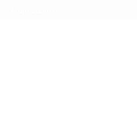
Марсашлокк
Голы
2
Манискалько
Юри
Матчи