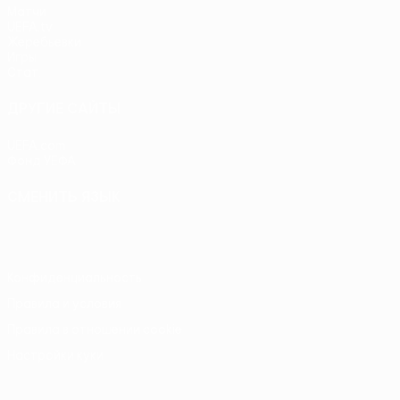
Матчи
UEFA.tv
Жеребьевки
Игры
Стат.
ДРУГИЕ САЙТЫ
UEFA.com
Фонд УЕФА
СМЕНИТЬ ЯЗЫК
Русский
English
Français
Deutsch
Русский
Español
Itali
Конфиденциальность
Правила и условия
Правила в отношении cookie
Настройки куки