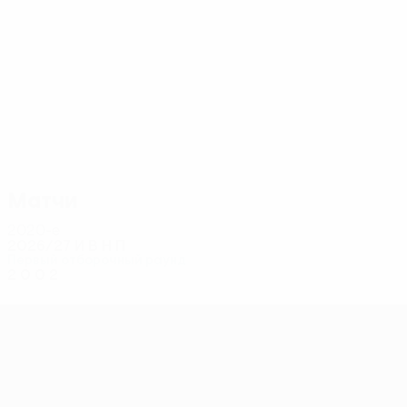
4
3
Н. Мускат
Агирре
Матчи
2020-е
2026/27
И
В
Н
П
Первый отборочный раунд
2
0
0
2
Лига конференций УЕФА