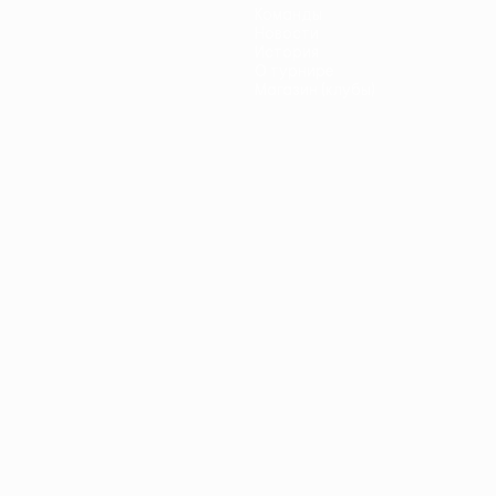
Команды
Новости
История
О турнире
Магазин (клубы)
ano
Português