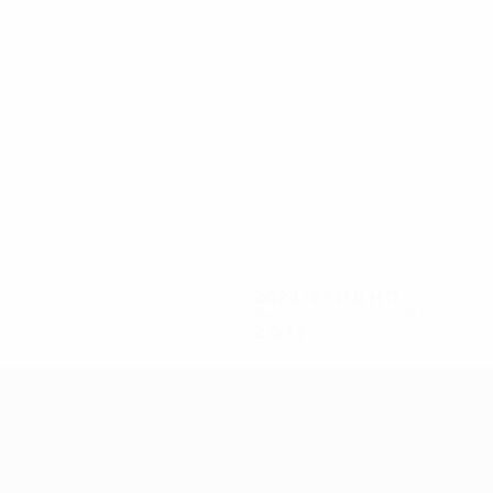
2
2
Ведер Силва
Минала
2024/25
И
В
Н
П
Первый отборочный раунд
2
0
1
1