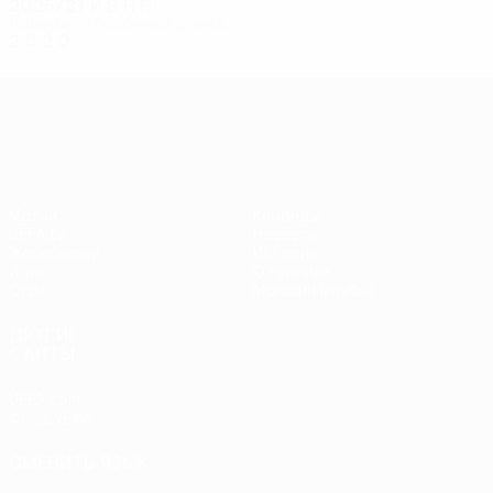
2026/27
И
В
Н
П
Первый отборочный раунд
2
0
2
0
Лига конференций УЕФА
Матчи
Команды
UEFA.tv
Новости
Жеребьевки
История
Игры
О турнире
Стат.
Магазин (клубы)
ДРУГИЕ
САЙТЫ
UEFA.com
Фонд УЕФА
СМЕНИТЬ ЯЗЫК
Русский
English
Français
Deutsch
Русский
Español