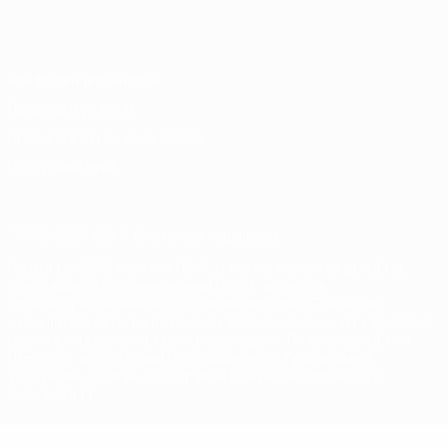
Italiano
Português
Конфиденциальность
Правила и условия
Правила в отношении cookie
Настройки куки
© 1998-2026 УЕФА. Все права защищены
Название UEFA, логотип УЕФА, а также элементы дизайна,
относящиеся к соревнованиям УЕФА, являются
зарегистрированными торговыми марками УЕФА и/или
охраняются авторским правом. Использование этих торговых
марок в коммерческих целях запрещено. Пользуясь сайтом
UEFA.com, вы тем самым соглашаетесь с Правилами и
условиями, а также с Политикой конфиденциальности
информации.