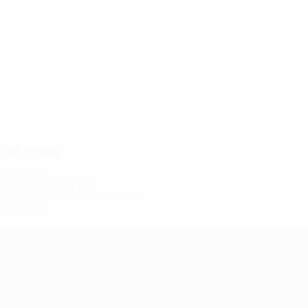
10
10
Шушеначев
Баньяк
Матчи
2020-е
2022/23
И
В
Н
П
Второй отборочный раунд
2
0
0
2
Лига конференций УЕФА