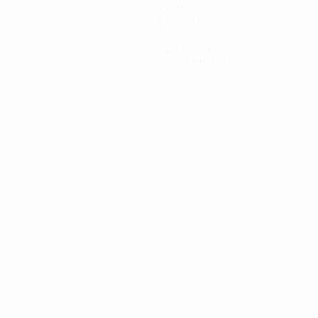
Команды
Новости
История
О турнире
Магазин (клубы)
ano
Português