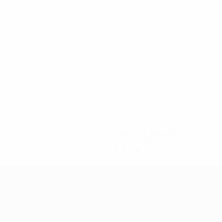
8
8
Алыкулов
Канте
2021/22
И
В
Н
П
Групповой этап
8
2
2
4