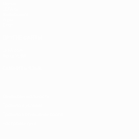
Матчи
UEFA.tv
Жеребьевки
Игры
Стат.
ДРУГИЕ САЙТЫ
UEFA.com
Фонд УЕФА
СМЕНИТЬ ЯЗЫК
Русский
English
Français
Deutsch
Русский
Español
Itali
Конфиденциальность
Правила и условия
Правила в отношении cookie
Настройки куки