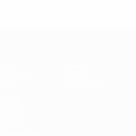
2020-е
2021/22
И
В
Н
П
Третий отборочный раунд
2
0
2
0
Лига конференций УЕФА
Матчи
Команды
UEFA.tv
Новости
Жеребьевки
История
Игры
О турнире
Стат.
Магазин (клубы)
ДРУГИЕ
САЙТЫ
UEFA.com
Фонд УЕФА
СМЕНИТЬ ЯЗЫК