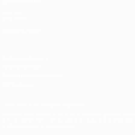
ДРУГИЕ САЙТЫ
UEFA.com
Фонд УЕФА
СМЕНИТЬ ЯЗЫК
Русский
English
Français
Deutsch
Русский
Español
Itali
Конфиденциальность
Правила и условия
Правила в отношении cookie
Настройки куки
© 1998-2026 УЕФА. Все права защищены
Название UEFA, логотип УЕФА, а также элементы дизайна, отн
Использование этих торговых марок в коммерческих целях запр
конфиденциальности информации.