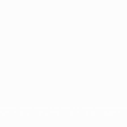
ano
Português
осящиеся к соревнованиям УЕФА, являются зарегистрированными 
ещено. Пользуясь сайтом UEFA.com, вы тем самым соглашаетесь с