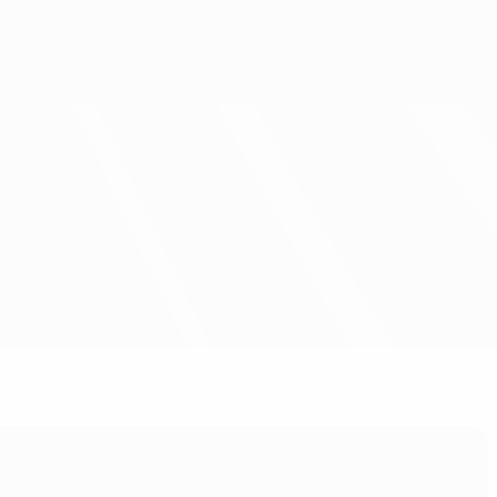
Скачать