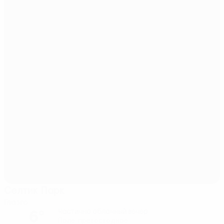
Селтик Парк
Глазго
6°
Частично облачный вечер
Поле: превосходное