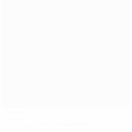
Стожице
Любляна
21°
Частично облачный вечер
Поле: сырое