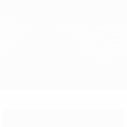
Skip
to
main
Лига конференций. Официальное
Скачать
content
Результаты live и статистика
Лига конференций УЕФА
Ружомберок vs Рига
Обзор
Онлайн
О матче