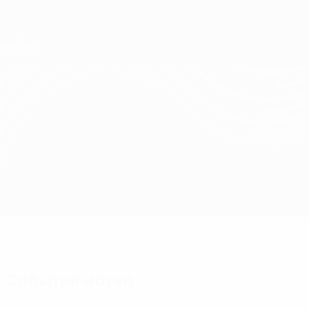
Skip
to
main
Лига конференций. Официальное
Скачать
content
Результаты live и статистика
Лига конференций УЕФА
Лехия vs Рапид В
Обзор
Онлайн
О матче
События матча