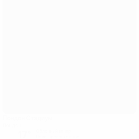
Лондон Стэдиум
Лондон
17°
Облачный вечер
Поле: превосходное