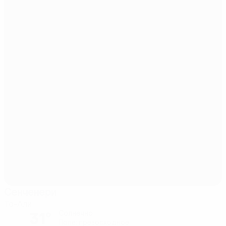
Сенченери
Та-Али
31°
Солнечно
Поле: превосходное