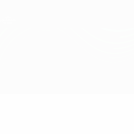
Skip
to
main
Лига конференций. Официальное
Скачать
content
Результаты live и статистика
Лига конференций УЕФА
Кауно Жальгирис vs Лех
Обзор
Онлайн
О матче