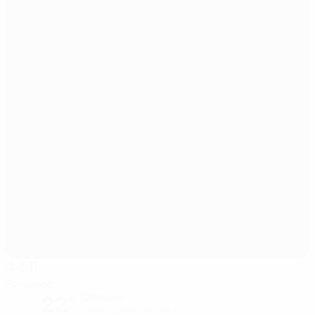
ФФЛ
Вильнюс
22°
Облачно
Поле: превосходное