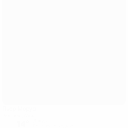
Пьер Моруа
Вильнев-д'Аск
14°
Дождь
Поле: превосходное