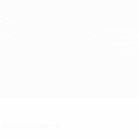
Skip
to
main
Лига конференций. Официальное
Скачать
content
Результаты live и статистика
Лига конференций УЕФА
Б-36 vs Ауда
Обзор
Онлайн
О матче
События матча