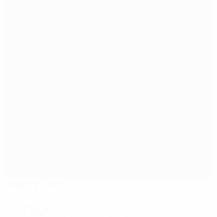
Уиндзор Парк
Белфаст
20°
Облачно
Поле: превосходное