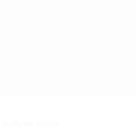
Skip
to
main
Лига конференций. Официальное
Скачать
content
Результаты live и статистика
Лига конференций УЕФА
Гент vs Викингур Лейрвик
Обзор
Онлайн
О матче
События матча