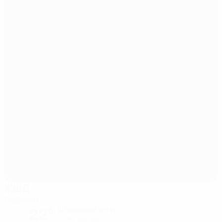
ЖШД
Любляна
22°
Штормовой ветер
Поле: сырое