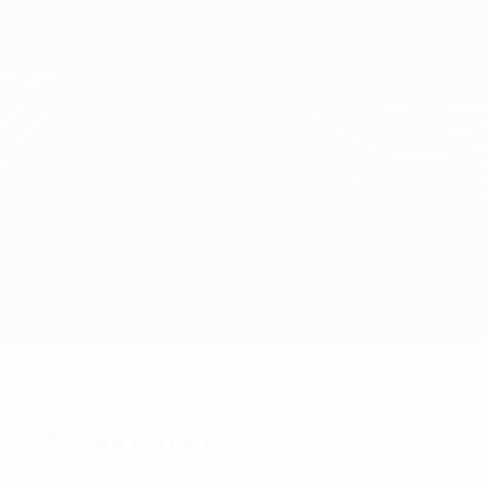
Skip
to
main
Лига конференций. Официальное
Скачать
content
Результаты live и статистика
Лига конференций УЕФА
Олимпия vs Шериф
Обзор
Онлайн
О матче
События матча