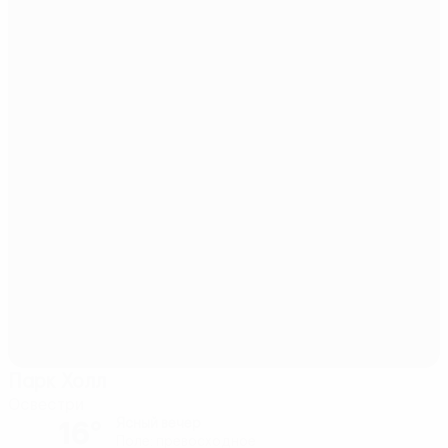
Парк Холл
Освестри
16°
Ясный вечер
Поле: превосходное