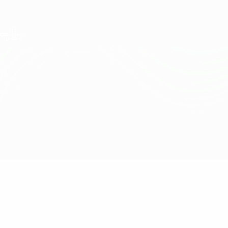
Skip
to
main
Лига конференций. Официальное
Скачать
content
Результаты live и статистика
Лига конференций УЕФА
Трабзонспор vs Санкт-Галлен
Обзор
Онлайн
О матче