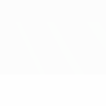
Скачать