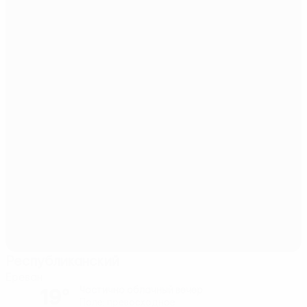
Республиканский
Ереван
19°
Частично облачный вечер
Поле: превосходное