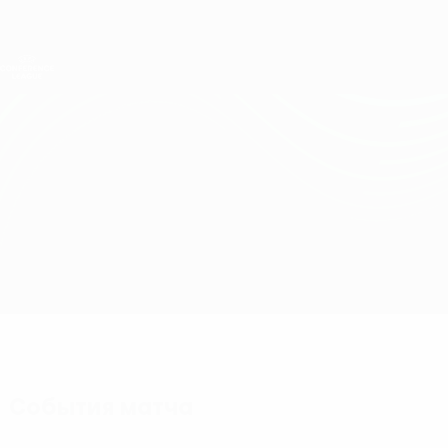
Skip
to
main
Лига конференций. Официальное
Скачать
content
Результаты live и статистика
Лига конференций УЕФА
Серкль vs Хартс
Обзор
Онлайн
О матче
События матча