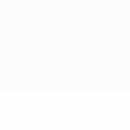
Skip
to
main
Лига конференций. Официальное
Скачать
content
Результаты live и статистика
Лига конференций УЕФА
Легия vs Мольде
Обзор
Онлайн
О матче
События матча