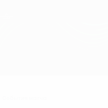
Skip
to
main
Лига конференций. Официальное
Скачать
content
Результаты live и статистика
Лига конференций УЕФА
УНА vs Данди Юнайтед
Обзор
Онлайн
О матче
События матча