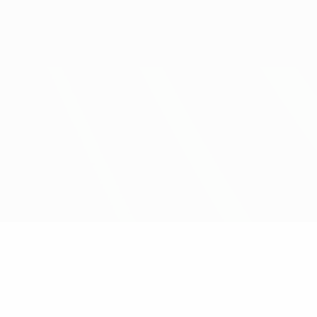
Скачать