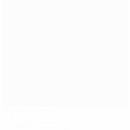
Георгий Аспарухов
София
20°
Ясный вечер
Поле: превосходное