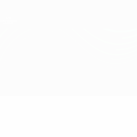
Skip
to
main
Лига конференций. Официальное
Скачать
content
Результаты live и статистика
Лига конференций УЕФА
Кауно Жальгирис vs Арда
Обзор
Онлайн
О матче