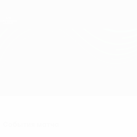
Skip
to
main
Лига конференций. Официальное
Скачать
content
Результаты live и статистика
Лига конференций УЕФА
Ноа vs Риека
Обзор
Онлайн
О матче
События матча