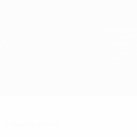
Skip
to
main
Лига конференций. Официальное
Скачать
content
Результаты live и статистика
Лига конференций УЕФА
Риека vs Спарта
Обзор
Онлайн
О матче
События матча